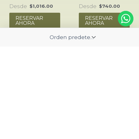
Desde
Desde
$
1,016.00
$
740.00
RESERVAR
RESERVAR
AHORA
AHORA
Programas
AVENTURA
Programas
ANDINA 07 DÍAS –
INKATERRA
06 NOCHES
HACIENDA
Desde
$
695.00
CONCEPCIÓN 03
RESERVAR
DÍAS – 02 NOCHES
AHORA
Desde
$
457.00