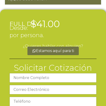
$
41.00
FULL DAY
Desde:
por persona.
¿Quieres hablar con alguien?
Estamos aquí para ti
Solicitar Cotización
Nombre
Completo
Correo
Electrónico
Teléfono