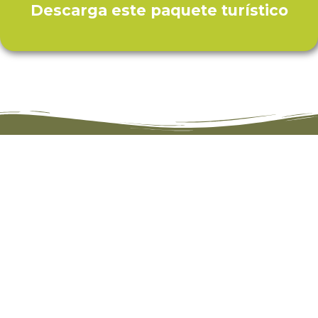
Descarga este paquete turístico
CONDICIONES GENERALES
GENERALES
Todas nuestras tarifas son sujetas a
disponibilidad y cambio.
Se considera INF (infante) a niños menores
de 02 años 11 meses, no pagan por ningún
servicio, y no tienen derecho a