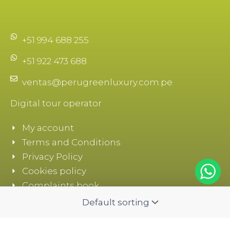
+51 994 688 255
+51 922 473 688
ventas@perugreenluxury.com.pe
Digital tour operator
My account
Terms and Conditions
Privacy Policy
Cookies policy
Complaints book
F
I
T
a
n
i