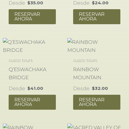
Desde
Desde
$
35.00
$
24.00
RESERVAR
RESERVAR
AHORA
AHORA
cusco tours
cusco tours
Q’ESWACHAKA
RAINBOW
BRIDGE
MOUNTAIN
Desde
Desde
$
41.00
$
32.00
RESERVAR
RESERVAR
AHORA
AHORA