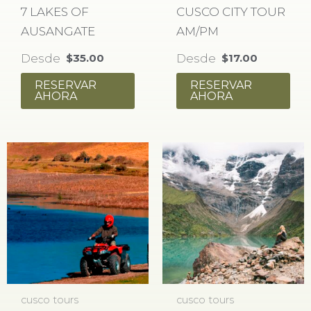
7 LAKES OF
CUSCO CITY TOUR
AUSANGATE
AM/PM
Desde
Desde
$
35.00
$
17.00
RESERVAR
RESERVAR
AHORA
AHORA
cusco tours
cusco tours