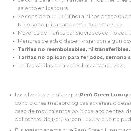
Se considera INF (infante) a niños menores 
asiento en los tours.
Se considera CHD (Niño) a niños desde 03 año
Niño solo aplica cada 2 adultos pagantes.
Mayores de 11 años considerados como adult
Menores de edad deben viajar con algún d
Tarifas no reembolsables, ni transferibles.
Tarifas no aplican para feriados, semana s
Tarifas válidas para viajes hasta Marzo 2026
LA RESPONSABILIDAD Y OBLIGACIÓN
Los clientes aceptan que
Perú Green Luxury
n
condiciones meteorológicas adversas o desas
caso de movimientos políticos, accidentes, de
del control de Perú Green Luxury, que no pudie
El pasajero acepta que Perú Green Luxury act