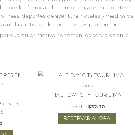
dos por los ferrocarriles, empresas de transporte
olíneas, deportes de aventura, hoteles y medios de
es que las autoridades pertinentes proporcionan.
s por cualquier motivo no toman los servicios en la
Tours
HALF DAY CITY TOUR LIMA
RES EN
Desde
$
32.00
S
RESERVAR AHORA
0