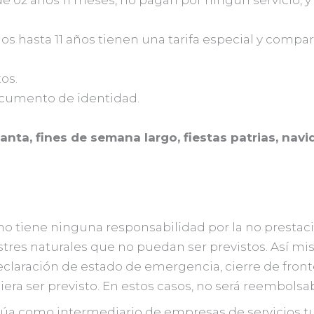
de 02 años 11 meses, no pagan por ningún servicio, 
s hasta 11 años tienen una tarifa especial y compart
os.
ocumento de identidad.
anta, fines de semana largo, fiestas patrias, nav
o tiene ninguna responsabilidad por la no prestaci
tres naturales que no puedan ser previstos. Así mi
claración de estado de emergencia, cierre de fronte
ra ser previsto. En estos casos, no será reembolsabl
úa como intermediario de empresas de servicios turí