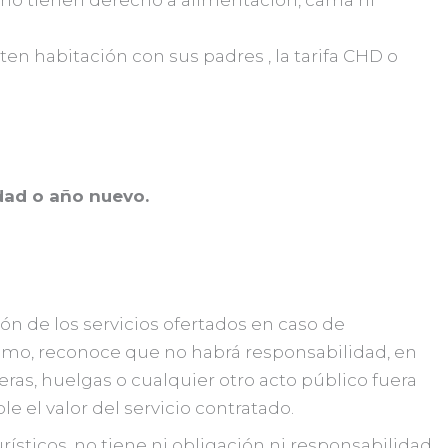
y no tienen derecho a alimentación, cama ni
en habitación con sus padres , la tarifa CHD o
idad o año nuevo.
ón de los servicios ofertados en caso de
smo, reconoce que no habrá responsabilidad, en
ras, huelgas o cualquier otro acto público fuera
e el valor del servicio contratado.
sticos, no tiene ni obligación ni responsabilidad,