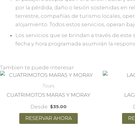
por la pérdida, daño o lesión sostenidas en re
terrestre, compañías de turismo locales, ope
alojamiento. Todos estos servicios, operan ba
Los servicios que se brindan a través de este 
fecha y hora programada asumirán la responsa
Tambien te puede interesar:
Tours
CUATRIMOTOS MARAS Y MORAY
LAG
Desde
$
35.00
RESERVAR AHORA
RE