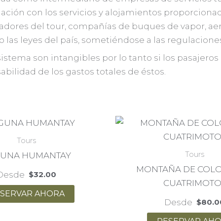
lación con los servicios y alojamientos proporciona
radores del tour, compañías de buques de vapor, aer
jo las leyes del país, sometiéndose a las regulacion
sistema son intangibles por lo tanto si los pasajero
bilidad de los gastos totales de éstos.
Tours
Tours
UNA HUMANTAY
MONTAÑA DE COLO
Desde
$
32.00
CUATRIMOTO
SERVAR AHORA
Desde
$
80.0