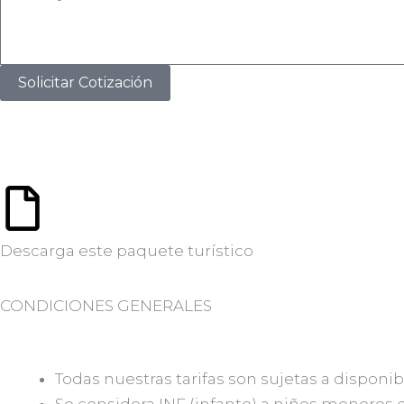
Adicional
u
Observaciones
Solicitar Cotización
Descarga este paquete turístico
CONDICIONES GENERALES
GENER
Todas nuestras tarifas son sujetas a disponib