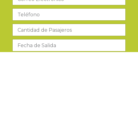
Electrónico
Teléfono
#de
Pasajeros
Fecha
de
Salida
Mensaje
Adicional
u
Observaciones
Solicitar Cotización
Estamos aquí para ti