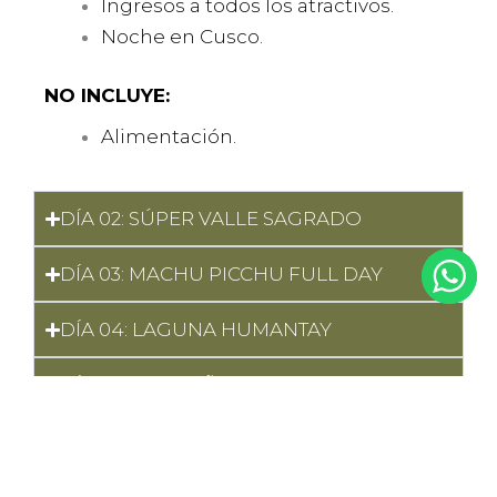
Ingresos a todos los atractivos.
Noche en Cusco.
NO INCLUYE:
Alimentación.
DÍA 02: SÚPER VALLE SAGRADO
DÍA 03: MACHU PICCHU FULL DAY
DÍA 04: LAGUNA HUMANTAY
DÍA 05: MONTAÑA DE COLORES
DÍA 06: CUSCO – SALIDA